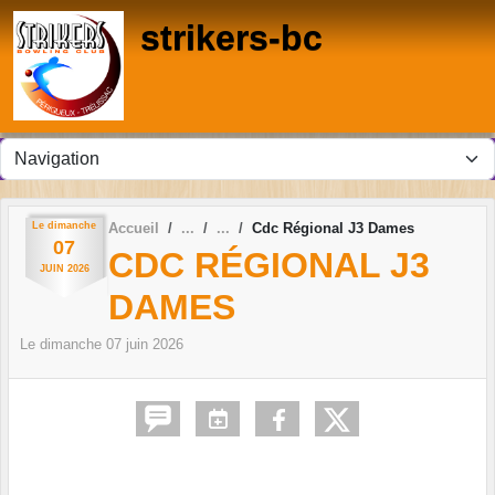
Panneau de gestion des cookies
strikers-bc
Le
dimanche
Accueil
Cdc Régional J3 Dames
07
CDC RÉGIONAL J3
JUIN
2026
DAMES
Le
dimanche
07
juin
2026