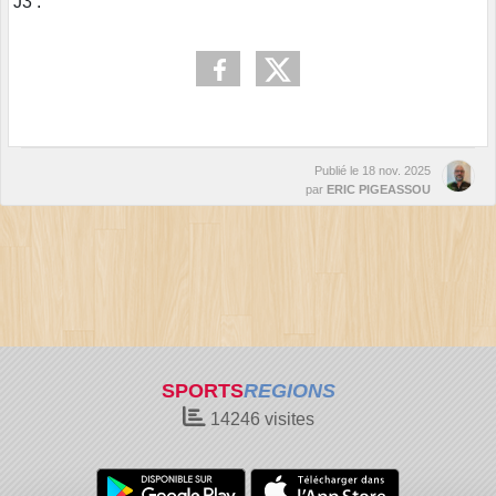
J3 :
Publié le
18 nov. 2025
par
ERIC PIGEASSOU
SPORTS
REGIONS
14246
visites