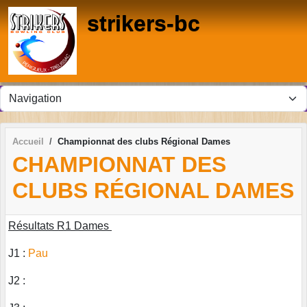
Panneau de gestion des cookies
strikers-bc
Accueil
Championnat des clubs Régional Dames
CHAMPIONNAT DES
CLUBS RÉGIONAL DAMES
Résultats R1 Dames
J1 :
Pau
J2 :