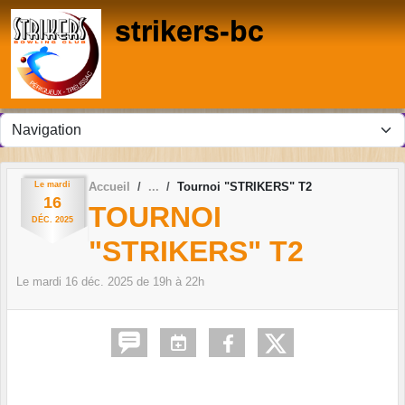
Panneau de gestion des cookies
strikers-bc
Le
mardi
Accueil
Tournoi "STRIKERS" T2
16
TOURNOI
DÉC.
2025
"STRIKERS" T2
Le
mardi
16
déc.
2025
de 19h à 22h