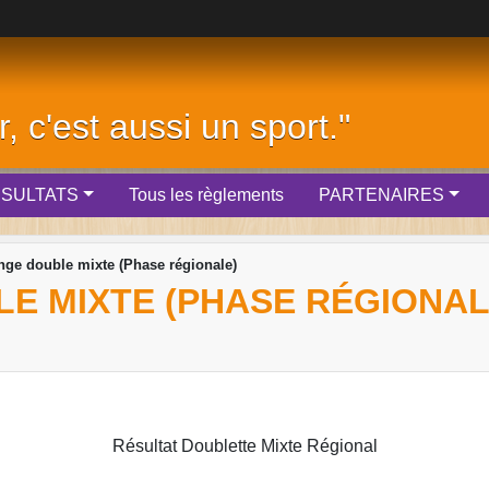
r, c'est aussi un sport."
SULTATS
Tous les règlements
PARTENAIRES
nge double mixte (Phase régionale)
E MIXTE (PHASE RÉGIONAL
Résultat Doublette Mixte Régional