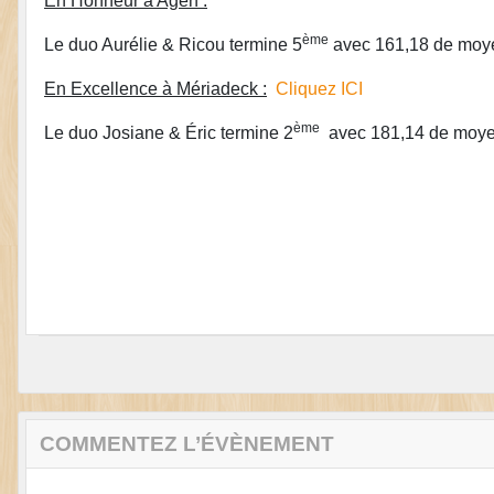
En Honneur à Agen :
ème
Le duo Aurélie & Ricou termine 5
avec 161,18 de moy
En Excellence à Mériadeck :
Cliquez ICI
ème
Le duo Josiane & Éric termine 2
avec 181,14 de moye
COMMENTEZ L’ÉVÈNEMENT