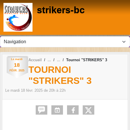
Panneau de gestion des cookies
strikers-bc
Le
mardi
Accueil
Tournoi "STRIKERS" 3
18
TOURNOI
FÉVR.
2025
"STRIKERS" 3
Le
mardi
18
févr.
2025
de 20h à 22h